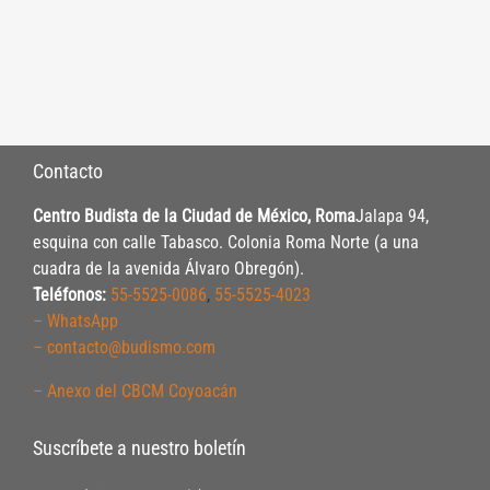
Contacto
Centro Budista de la Ciudad de México, Roma
Jalapa 94,
esquina con calle Tabasco. Colonia Roma Norte (a una
cuadra de la avenida Álvaro Obregón).
Teléfonos:
55-5525-0086
,
55-5525-4023
– WhatsApp
– contacto@budismo.com
– Anexo del CBCM Coyoacán
Suscríbete a nuestro boletín