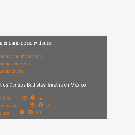
alendario de actividades
olíticas de Inscripción
olíticas Internas
autas Éticas
tros Centros Budistas Triratna en México
atélite
uernavaca
oluca