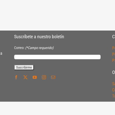
Suscríbete a nuestro boletín
C
Correo:
(*Campo requerido)
P
ia
P
P
O
S
C
T