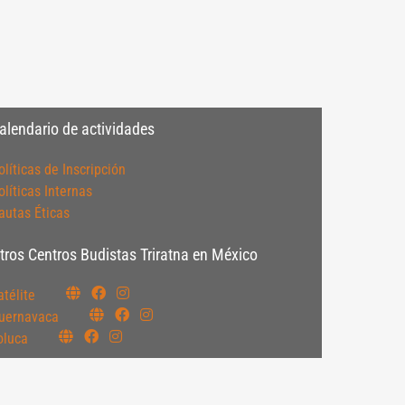
alendario de actividades
olíticas de Inscripción
olíticas Internas
autas Éticas
tros Centros Budistas Triratna en México
atélite
uernavaca
oluca