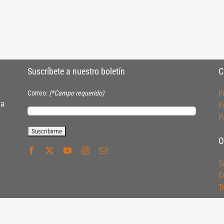
Suscríbete a nuestro boletín
C
Correo:
(*Campo requerido)
P
ia
P
P
O
S
C
T