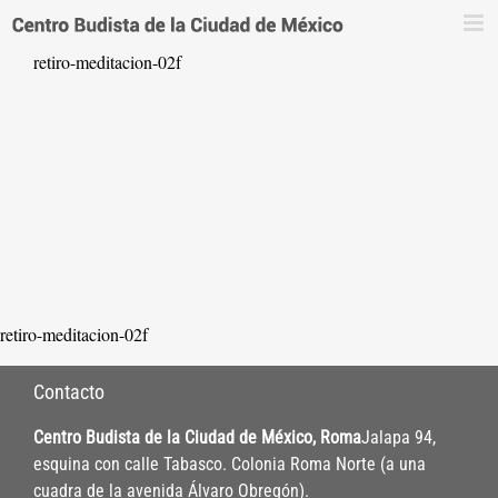
Saltar
al
retiro-meditacion-02f
contenido
retiro-meditacion-02f
Contacto
Centro Budista de la Ciudad de México, Roma
Jalapa 94,
esquina con calle Tabasco. Colonia Roma Norte (a una
cuadra de la avenida Álvaro Obregón).