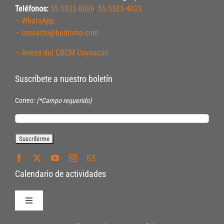
Teléfonos:
55-5525-0086
,
55-5525-4023
– WhatsApp
– contacto@budismo.com
– Anexo del CBCM Coyoacán
Suscríbete a nuestro boletín
Correo:
(*Campo requerido)
Calendario de actividades
Toggle
Navigation