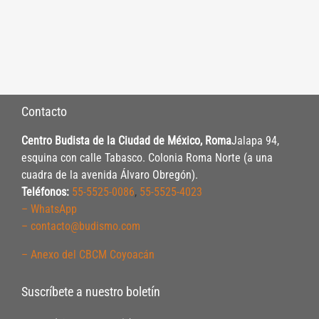
Contacto
Centro Budista de la Ciudad de México, Roma
Jalapa 94,
esquina con calle Tabasco. Colonia Roma Norte (a una
cuadra de la avenida Álvaro Obregón).
Teléfonos:
55-5525-0086
,
55-5525-4023
– WhatsApp
– contacto@budismo.com
– Anexo del CBCM Coyoacán
Suscríbete a nuestro boletín