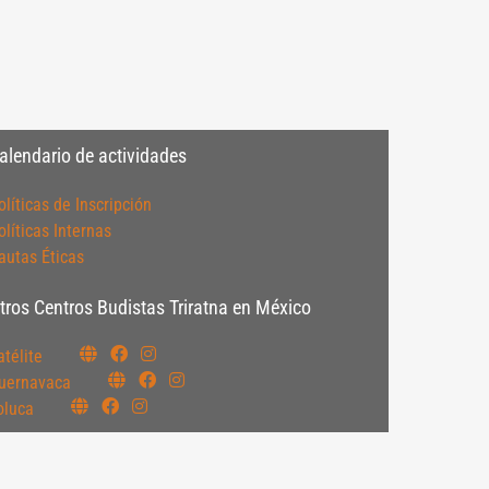
alendario de actividades
olíticas de Inscripción
olíticas Internas
autas Éticas
tros Centros Budistas Triratna en México
atélite
uernavaca
oluca