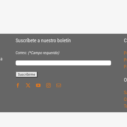
Suscríbete a nuestro boletín
C
Correo:
(*Campo requerido)
P
ia
P
P
O
S
C
T