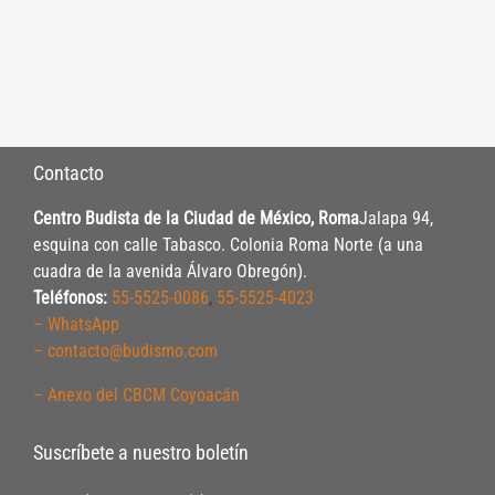
Contacto
Centro Budista de la Ciudad de México, Roma
Jalapa 94,
esquina con calle Tabasco. Colonia Roma Norte (a una
cuadra de la avenida Álvaro Obregón).
Teléfonos:
55-5525-0086
,
55-5525-4023
– WhatsApp
– contacto@budismo.com
– Anexo del CBCM Coyoacán
Suscríbete a nuestro boletín