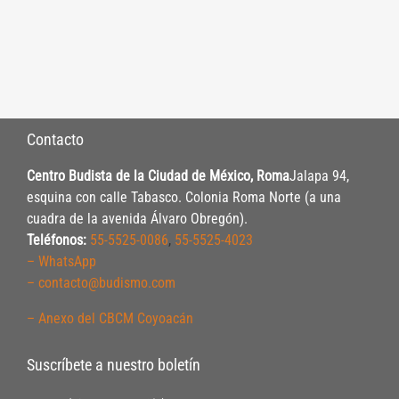
Contacto
Centro Budista de la Ciudad de México, Roma
Jalapa 94,
esquina con calle Tabasco. Colonia Roma Norte (a una
cuadra de la avenida Álvaro Obregón).
Teléfonos:
55-5525-0086
,
55-5525-4023
– WhatsApp
– contacto@budismo.com
– Anexo del CBCM Coyoacán
Suscríbete a nuestro boletín