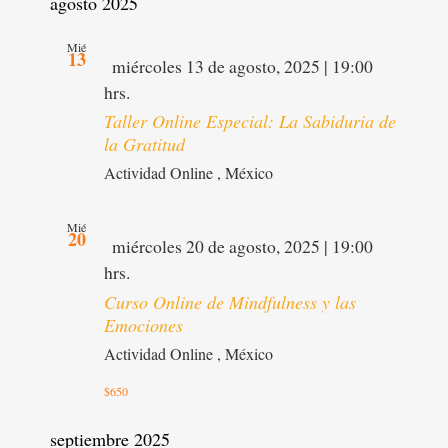
agosto 2025
Mié
13
Destacado
miércoles 13 de agosto, 2025 | 19:00
hrs.
Taller Online Especial: La Sabiduria de
la Gratitud
Actividad Online
, México
Mié
20
Destacado
miércoles 20 de agosto, 2025 | 19:00
hrs.
Curso Online de Mindfulness y las
Emociones
Actividad Online
, México
$650
septiembre 2025