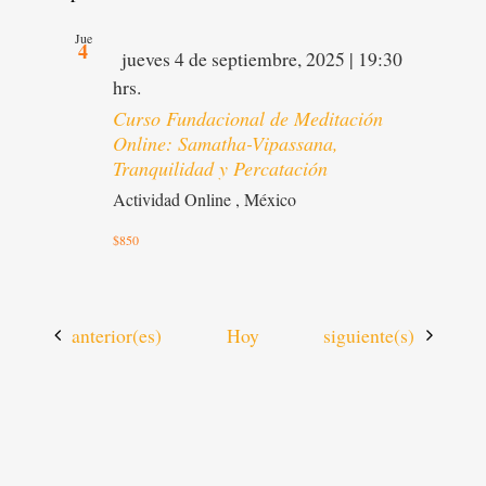
Jue
4
Destacado
jueves 4 de septiembre, 2025 | 19:30
hrs.
Curso Fundacional de Meditación
Online: Samatha-Vipassana,
Tranquilidad y Percatación
Actividad Online
, México
$850
Actividades
Actividades
anterior(es)
Hoy
siguiente(s)