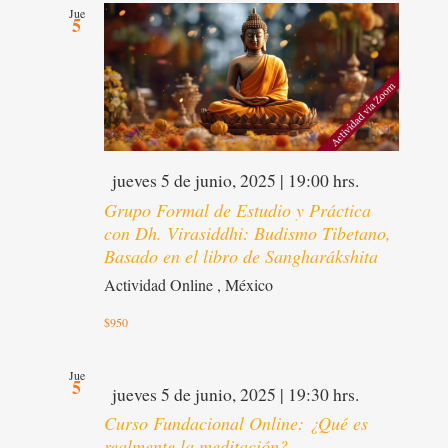
Jue
5
Destacado
jueves 5 de junio, 2025 | 19:00 hrs.
Grupo Formal de Estudio y Práctica
con Dh. Virasiddhi: Budismo Tibetano,
Basado en el libro de Sangharákshita
Actividad Online
, México
$950
Jue
5
Destacado
jueves 5 de junio, 2025 | 19:30 hrs.
Curso Fundacional Online: ¿Qué es
realmente la meditación?