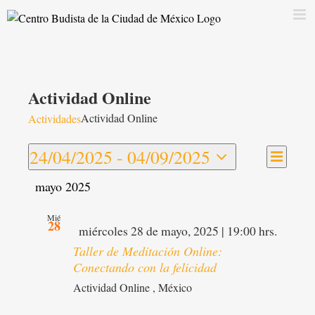
Saltar
al
contenido
Actividad Online
Actividad Online
Actividades
Navega
24/04/2025
 - 
04/09/2025
Navegac
Lista
de
Seleccionar
de
vistas
mayo 2025
fecha.
vistas
de
Activid
Mié
28
Destacado
miércoles 28 de mayo, 2025 | 19:00 hrs.
Taller de Meditación Online:
Conectando con la felicidad
Actividad Online
, México