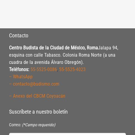
Contacto
Centro Budista de la Ciudad de México, Roma
Jalapa 94,
esquina con calle Tabasco. Colonia Roma Norte (a una
cuadra de la avenida Álvaro Obregón).
Teléfonos:
55-5525-0086
,
55-5525-4023
– WhatsApp
– contacto@budismo.com
– Anexo del CBCM Coyoacán
Suscríbete a nuestro boletín
Correo:
(*Campo requerido)